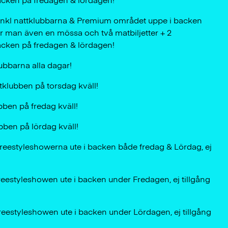
backen på fredagen & lördagen!
 inkl nattklubbarna & Premium området uppe i backen
r man även en mössa och två matbiljetter + 2
backen på fredagen & lördagen!
lubbarna alla dagar!
attklubben på torsdag kväll!
ubben på fredag kväll!
ubben på lördag kväll!
h freestyleshowerna ute i backen både fredag & Lördag, ej
 freestyleshowen ute i backen under Fredagen, ej tillgång
 freestyleshowen ute i backen under Lördagen, ej tillgång