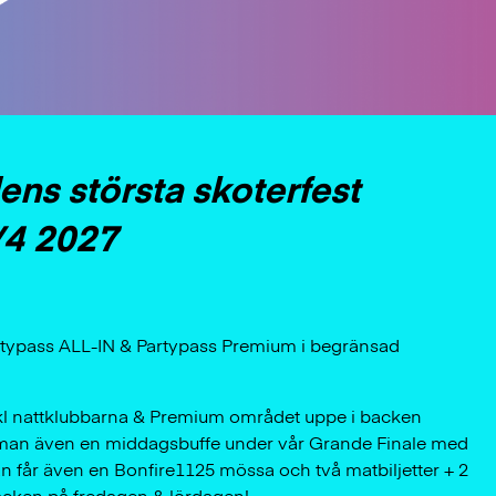
dens största skoterfest
4 2027
 Partypass ALL-IN & Partypass Premium i begränsad
nkl nattklubbarna & Premium området uppe i backen
r man även en middagsbuffe under vår Grande Finale med
Man får även en Bonfire1125 mössa och två matbiljetter + 2