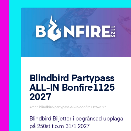
Blindbird Partypass
ALL-IN Bonfire1125
2027
Art.nr: blindbird-partypass-all-in-bonfire1125-2027
Blindbird Biljetter i begränsad upplaga
på 250st t.o.m 31/1 2027